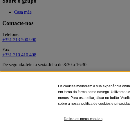
Sobre o grupo
Casa mãe
Contacte-nos
Telefone:
+351 213 500 990
Fax:
+351 210 410 408
De segunda-feira a sexta-feira de 8:30 a 16:30
Formulário de contacto
Documentação Legal
Os cookies melhoram a sua experiência onlin
em torno da forma como navega. Utilizamos c
Política de cookies
menos. Para os aceitar, clicar no botão "Acei
sobre a nossa política de cookies e privacid
Segurança
Banco Sabadell Portugal
Defino os meus cookies
Atualmente está ligado ao site:
www.bancosabadellportugal.com
de B
20, Sabadell, com NIF A08000143 e registado em Barcelona, no tomo