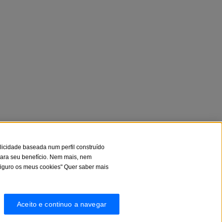
icidade baseada num perfil construído
para seu benefício. Nem mais, nem
nfiguro os meus cookies" Quer saber mais
Aceito e continuo a navegar
 S.A., com domicílio social em Plaça de Sant Roc
l S.A. é supervisionado pelo Banco de Espanha e