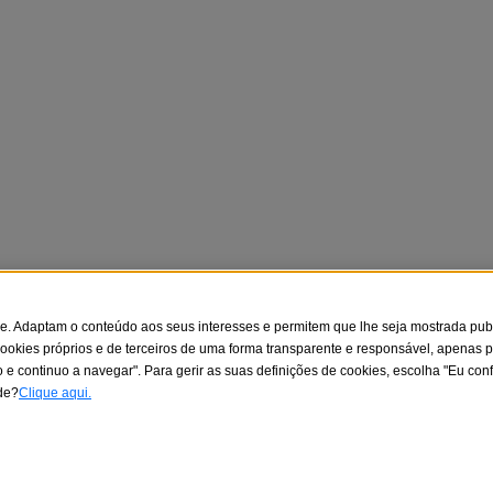
e. Adaptam o conteúdo aos seus interesses e permitem que lhe seja mostrada publ
ookies próprios e de terceiros de uma forma transparente e responsável, apenas 
to e continuo a navegar". Para gerir as suas definições de cookies, escolha "Eu co
ade?
Clique aqui.
anco Sabadell S.A., Portugal, Sucursal em Portugal de Banco Sabadell
/I.R.U.S. 1000152932861, folio 873, folha B-1561. Banco de Sabadel