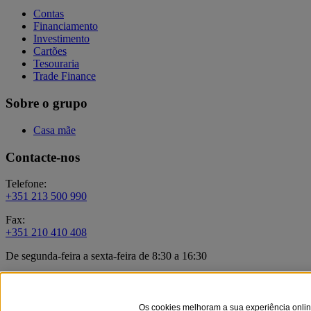
Contas
Financiamento
Investimento
Cartões
Tesouraria
Trade Finance
Sobre o grupo
Casa mãe
Contacte-nos
Telefone:
+351 213 500 990
Fax:
+351 210 410 408
De segunda-feira a sexta-feira de 8:30 a 16:30
Formulário de contacto
Documentação Legal
Os cookies melhoram a sua experiência onlin